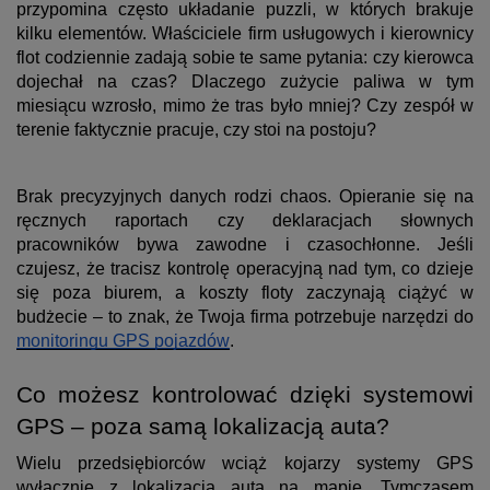
przypomina często układanie puzzli, w których brakuje
kilku elementów. Właściciele firm usługowych i kierownicy
flot codziennie zadają sobie te same pytania: czy kierowca
dojechał na czas? Dlaczego zużycie paliwa w tym
miesiącu wzrosło, mimo że tras było mniej? Czy zespół w
terenie faktycznie pracuje, czy stoi na postoju?
Brak precyzyjnych danych rodzi chaos. Opieranie się na
ręcznych raportach czy deklaracjach słownych
pracowników bywa zawodne i czasochłonne. Jeśli
czujesz, że tracisz kontrolę operacyjną nad tym, co dzieje
się poza biurem, a koszty floty zaczynają ciążyć w
budżecie – to znak, że Twoja firma potrzebuje narzędzi do
monitoringu GPS pojazdów
.
Co możesz kontrolować dzięki systemowi
GPS – poza samą lokalizacją auta?
Wielu przedsiębiorców wciąż kojarzy systemy GPS
wyłącznie z lokalizacją auta na mapie. Tymczasem