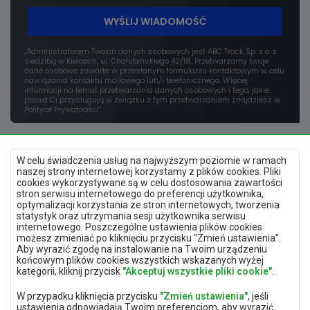
WYŚLIJ WIADOMOŚĆ
„Administratorem Twoich danych osobowych jest ABC Track Sp. z o. z
siedzibą w Kielcach, ul. Chałubińskiego 42/18. Przetwarzamy twoje
dane osobowe zawarte w przesłanym formularzu kontaktowym w celu
nawiązania kontaktu mailowego lub/i telefonicznego. Więcej
informacji na temat przetwarzania danych osobowych i tego, jakie
prawa Ci przysługują w związku z tym przetwarzaniem znajdziesz w
Polityce Prywatności”
W celu świadczenia usług na najwyższym poziomie w ramach
naszej strony internetowej korzystamy z plików cookies. Pliki
cookies wykorzystywane są w celu dostosowania zawartości
stron serwisu internetowego do preferencji użytkownika,
optymalizacji korzystania ze stron internetowych, tworzenia
Polityka prywatności
statystyk oraz utrzymania sesji użytkownika serwisu
Mapa strony
internetowego. Poszczególne ustawienia plików cookies
Deklaracja dostępności
możesz zmieniać po kliknięciu przycisku "Zmień ustawienia".
Zmień ustawienia prywatności
Aby wyrazić zgodę na instalowanie na Twoim urządzeniu
końcowym plików cookies wszystkich wskazanych wyżej
kategorii, kliknij przycisk
"Akceptuj wszystkie pliki cookie"
.
Aplikacja mobilna
W przypadku kliknięcia przycisku
"Zmień ustawienia"
, jeśli
ustawienia odpowiadają Twoim preferencjom, aby wyrazić