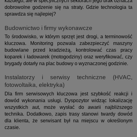
każdego, ale w specyficznych sektorach jego brak oznacza
dobrowolne godzenie się na straty. Gdzie technologia ta
sprawdza się najlepiej?
Budownictwo i firmy wykonawcze
To środowisko, w którym sprzęt jest drogi, a terminowość
kluczowa. Monitoring pozwala zabezpieczyć maszyny
budowlane przed kradzieżą, kontrolować czas pracy
koparek i ładowarek (motogodziny) oraz weryfikować, czy
brygady dotarły na plac budowy o wyznaczonej godzinie.
Instalatorzy i serwisy techniczne (HVAC,
fotowoltaika, elektryka)
Dla firm serwisowych kluczowa jest szybkość reakcji i
dowód wykonania usługi. Dyspozytor widząc lokalizację
wszystkich aut, może wysłać do awarii najbliższego
technika. Dodatkowo, zapis trasy stanowi twardy dowód
dla klienta, że serwisant był na miejscu w określonym
czasie.