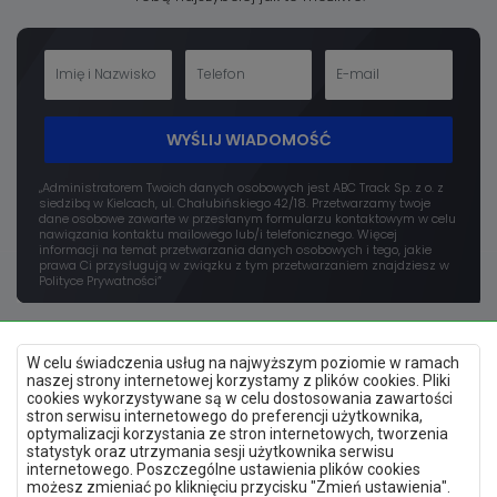
WYŚLIJ WIADOMOŚĆ
„Administratorem Twoich danych osobowych jest ABC Track Sp. z o. z
siedzibą w Kielcach, ul. Chałubińskiego 42/18. Przetwarzamy twoje
dane osobowe zawarte w przesłanym formularzu kontaktowym w celu
nawiązania kontaktu mailowego lub/i telefonicznego. Więcej
informacji na temat przetwarzania danych osobowych i tego, jakie
prawa Ci przysługują w związku z tym przetwarzaniem znajdziesz w
Polityce Prywatności”
W celu świadczenia usług na najwyższym poziomie w ramach
naszej strony internetowej korzystamy z plików cookies. Pliki
cookies wykorzystywane są w celu dostosowania zawartości
stron serwisu internetowego do preferencji użytkownika,
optymalizacji korzystania ze stron internetowych, tworzenia
Polityka prywatności
statystyk oraz utrzymania sesji użytkownika serwisu
Mapa strony
internetowego. Poszczególne ustawienia plików cookies
Deklaracja dostępności
możesz zmieniać po kliknięciu przycisku "Zmień ustawienia".