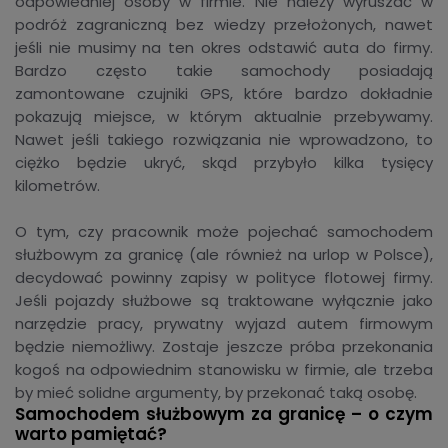
odpowiedniej osoby w firmie. Nie należy wyruszać w
podróż zagraniczną bez wiedzy przełożonych, nawet
jeśli nie musimy na ten okres odstawić auta do firmy.
Bardzo często takie samochody posiadają
zamontowane czujniki GPS, które bardzo dokładnie
pokazują miejsce, w którym aktualnie przebywamy.
Nawet jeśli takiego rozwiązania nie wprowadzono, to
ciężko będzie ukryć, skąd przybyło kilka tysięcy
kilometrów.
O tym, czy pracownik może pojechać samochodem
służbowym za granicę (ale również na urlop w Polsce),
decydować powinny zapisy w polityce flotowej firmy.
Jeśli pojazdy służbowe są traktowane wyłącznie jako
narzędzie pracy, prywatny wyjazd autem firmowym
będzie niemożliwy. Zostaje jeszcze próba przekonania
kogoś na odpowiednim stanowisku w firmie, ale trzeba
by mieć solidne argumenty, by przekonać taką osobę.
Samochodem służbowym za granicę – o czym
warto pamiętać?