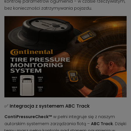
kontrolę parametrów ogumienia – w czasie rzeczywistym,
bez konieczności zatrzymywania pojazdu.
✅ Integracja z systemem ABC Track
ContiPressureCheck™
w pełni integruje się z naszym
autorskim systemem zarządzania flotą –
ABC Track
. Dzięki
temu masz pełną kontrolę nad stanem ogumienia w