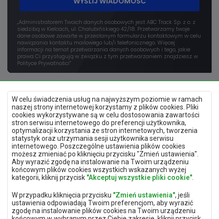
WYŚLIJ WIADOMOŚĆ
„Administratorem Twoich danych osobowych jest ABC Track Sp. z o. z
siedzibą w Kielcach, ul. Chałubińskiego 42/18. Przetwarzamy twoje
dane osobowe zawarte w przesłanym formularzu kontaktowym w celu
nawiązania kontaktu mailowego lub/i telefonicznego. Więcej
informacji na temat przetwarzania danych osobowych i tego, jakie
prawa Ci przysługują w związku z tym przetwarzaniem znajdziesz w
Polityce Prywatności”
W celu świadczenia usług na najwyższym poziomie w ramach
naszej strony internetowej korzystamy z plików cookies. Pliki
cookies wykorzystywane są w celu dostosowania zawartości
stron serwisu internetowego do preferencji użytkownika,
optymalizacji korzystania ze stron internetowych, tworzenia
Polityka prywatności
statystyk oraz utrzymania sesji użytkownika serwisu
Mapa strony
internetowego. Poszczególne ustawienia plików cookies
Deklaracja dostępności
możesz zmieniać po kliknięciu przycisku "Zmień ustawienia".
Zmień ustawienia prywatności
Aby wyrazić zgodę na instalowanie na Twoim urządzeniu
końcowym plików cookies wszystkich wskazanych wyżej
kategorii, kliknij przycisk
"Akceptuj wszystkie pliki cookie"
.
Aplikacja mobilna
W przypadku kliknięcia przycisku
"Zmień ustawienia"
, jeśli
ustawienia odpowiadają Twoim preferencjom, aby wyrazić
zgodę na instalowanie plików cookies na Twoim urządzeniu
końcowym w wybranym przez Ciebie zakresie, kliknij przycisk