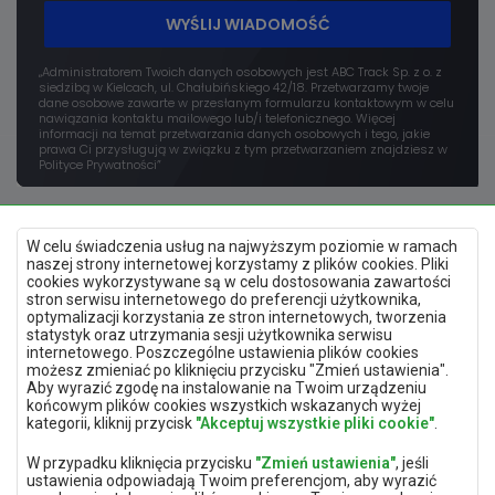
WYŚLIJ WIADOMOŚĆ
„Administratorem Twoich danych osobowych jest ABC Track Sp. z o. z
siedzibą w Kielcach, ul. Chałubińskiego 42/18. Przetwarzamy twoje
dane osobowe zawarte w przesłanym formularzu kontaktowym w celu
nawiązania kontaktu mailowego lub/i telefonicznego. Więcej
informacji na temat przetwarzania danych osobowych i tego, jakie
prawa Ci przysługują w związku z tym przetwarzaniem znajdziesz w
Polityce Prywatności”
W celu świadczenia usług na najwyższym poziomie w ramach
naszej strony internetowej korzystamy z plików cookies. Pliki
cookies wykorzystywane są w celu dostosowania zawartości
stron serwisu internetowego do preferencji użytkownika,
optymalizacji korzystania ze stron internetowych, tworzenia
Polityka prywatności
statystyk oraz utrzymania sesji użytkownika serwisu
Mapa strony
internetowego. Poszczególne ustawienia plików cookies
Deklaracja dostępności
możesz zmieniać po kliknięciu przycisku "Zmień ustawienia".
Zmień ustawienia prywatności
Aby wyrazić zgodę na instalowanie na Twoim urządzeniu
końcowym plików cookies wszystkich wskazanych wyżej
kategorii, kliknij przycisk
"Akceptuj wszystkie pliki cookie"
.
Aplikacja mobilna
W przypadku kliknięcia przycisku
"Zmień ustawienia"
, jeśli
ustawienia odpowiadają Twoim preferencjom, aby wyrazić