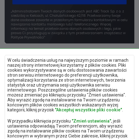
„Administratorem Twoich danych osobowych jest ABC Track Sp. z o. z
siedzibą w Kielcach, ul. Chałubińskiego 42/18. Przetwarzamy twoje
dane osobowe zawarte w przesłanym formularzu kontaktowym w celu
nawiązania kontaktu mailowego lub/i telefonicznego. Więcej
informacji na temat przetwarzania danych osobowych i tego, jakie
prawa Ci przysługują w związku z tym przetwarzaniem znajdziesz w
Polityce Prywatności”
W celu świadczenia usług na najwyższym poziomie w ramach
naszej strony internetowej korzystamy z plików cookies. Pliki
cookies wykorzystywane są w celu dostosowania zawartości
stron serwisu internetowego do preferencji użytkownika,
optymalizacji korzystania ze stron internetowych, tworzenia
Polityka prywatności
statystyk oraz utrzymania sesji użytkownika serwisu
Mapa strony
internetowego. Poszczególne ustawienia plików cookies
Deklaracja dostępności
możesz zmieniać po kliknięciu przycisku "Zmień ustawienia".
Zmień ustawienia prywatności
Aby wyrazić zgodę na instalowanie na Twoim urządzeniu
końcowym plików cookies wszystkich wskazanych wyżej
kategorii, kliknij przycisk
"Akceptuj wszystkie pliki cookie"
.
Aplikacja mobilna
W przypadku kliknięcia przycisku
"Zmień ustawienia"
, jeśli
ustawienia odpowiadają Twoim preferencjom, aby wyrazić
zgodę na instalowanie plików cookies na Twoim urządzeniu
końcowym w wybranym przez Ciebie zakresie, kliknij przycisk