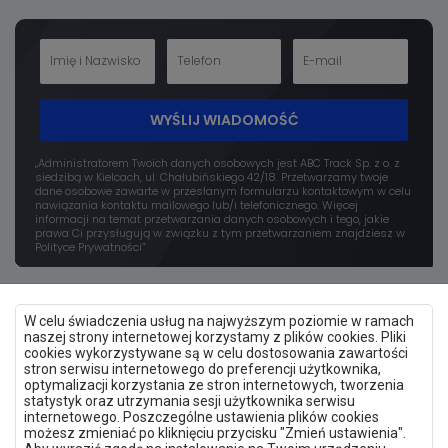
WYŚLIJ WIADOMOŚĆ
„Administratorem Twoich danych osobowych jest ABC Track Sp. z o. z
siedzibą w Kielcach, ul. Chałubińskiego 42/18. Przetwarzamy twoje
dane osobowe zawarte w przesłanym formularzu kontaktowym w celu
nawiązania kontaktu mailowego lub/i telefonicznego. Więcej
informacji na temat przetwarzania danych osobowych i tego, jakie
prawa Ci przysługują w związku z tym przetwarzaniem znajdziesz w
Polityce Prywatności”
W celu świadczenia usług na najwyższym poziomie w ramach
naszej strony internetowej korzystamy z plików cookies. Pliki
cookies wykorzystywane są w celu dostosowania zawartości
stron serwisu internetowego do preferencji użytkownika,
optymalizacji korzystania ze stron internetowych, tworzenia
Polityka prywatności
statystyk oraz utrzymania sesji użytkownika serwisu
Mapa strony
internetowego. Poszczególne ustawienia plików cookies
Deklaracja dostępności
możesz zmieniać po kliknięciu przycisku "Zmień ustawienia".