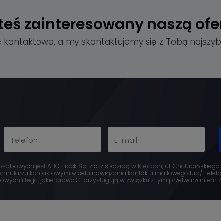
teś zainteresowany
naszą ofe
e kontaktowe, a my skontaktujemy się z Tobą najszybc
obowych jest ABC Track Sp. z o. z siedzibą w Kielcach, ul. Chałubińskiego
mularzu kontaktowym w celu nawiązania kontaktu mailowego lub/i telefon
ych i tego, jakie prawa Ci przysługują w związku z tym przetwarzaniem zn