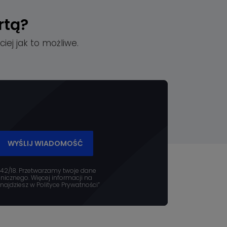
rtą?
iej jak to możliwe.
WYŚLIJ WIADOMOŚĆ
 42/18. Przetwarzamy twoje dane
icznego. Więcej informacji na
ajdziesz w Polityce Prywatności”