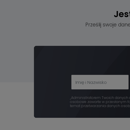
Jes
Prześlij swoje dan
„Administratorem Twoich danych os
osobowe zawarte w przesłanym for
temat przetwarzania danych osobow