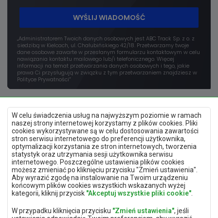
WYŚLIJ WIADOMOŚĆ
„Administratorem Twoich danych osobowych jest ABC Track Sp. z o. z
siedzibą w Kielcach, ul. Chałubińskiego 42/18. Przetwarzamy twoje
dane osobowe zawarte w przesłanym formularzu kontaktowym w celu
nawiązania kontaktu mailowego lub/i telefonicznego. Więcej
informacji na temat przetwarzania danych osobowych i tego, jakie
prawa Ci przysługują w związku z tym przetwarzaniem znajdziesz w
Polityce Prywatności”
W celu świadczenia usług na najwyższym poziomie w ramach
naszej strony internetowej korzystamy z plików cookies. Pliki
cookies wykorzystywane są w celu dostosowania zawartości
stron serwisu internetowego do preferencji użytkownika,
optymalizacji korzystania ze stron internetowych, tworzenia
Polityka prywatności
statystyk oraz utrzymania sesji użytkownika serwisu
Mapa strony
internetowego. Poszczególne ustawienia plików cookies
Deklaracja dostępności
możesz zmieniać po kliknięciu przycisku "Zmień ustawienia".
Zmień ustawienia prywatności
Aby wyrazić zgodę na instalowanie na Twoim urządzeniu
końcowym plików cookies wszystkich wskazanych wyżej
kategorii, kliknij przycisk
"Akceptuj wszystkie pliki cookie"
.
Aplikacja mobilna
W przypadku kliknięcia przycisku
"Zmień ustawienia"
, jeśli