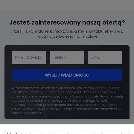
Jesteś zainteresowany
naszą ofertą?
Prześlij swoje dane kontaktowe, a my skontaktujemy się z
Tobą najszybciej jak to możliwe.
WYŚLIJ WIADOMOŚĆ
„Administratorem Twoich danych osobowych jest ABC Track Sp. z o. z
siedzibą w Kielcach, ul. Chałubińskiego 42/18. Przetwarzamy twoje
dane osobowe zawarte w przesłanym formularzu kontaktowym w celu
nawiązania kontaktu mailowego lub/i telefonicznego. Więcej
informacji na temat przetwarzania danych osobowych i tego, jakie
prawa Ci przysługują w związku z tym przetwarzaniem znajdziesz w
Polityce Prywatności”