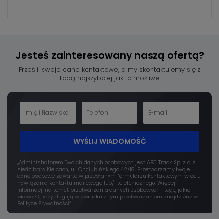
Jesteś zainteresowany
naszą ofertą?
Prześlij swoje dane kontaktowe, a my skontaktujemy się z
Tobą najszybciej jak to możliwe.
WYŚLIJ WIADOMOŚĆ
„Administratorem Twoich danych osobowych jest ABC Track Sp. z o. z
siedzibą w Kielcach, ul. Chałubińskiego 42/18. Przetwarzamy twoje
dane osobowe zawarte w przesłanym formularzu kontaktowym w celu
nawiązania kontaktu mailowego lub/i telefonicznego. Więcej
informacji na temat przetwarzania danych osobowych i tego, jakie
prawa Ci przysługują w związku z tym przetwarzaniem znajdziesz w
Polityce Prywatności”