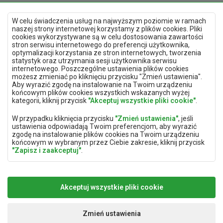
W celu świadczenia usług na najwyższym poziomie w ramach
naszej strony internetowej korzystamy z plików cookies. Pliki
cookies wykorzystywane są w celu dostosowania zawartości
stron serwisu internetowego do preferencji użytkownika,
optymalizacji korzystania ze stron internetowych, tworzenia
Polityka prywatności
statystyk oraz utrzymania sesji użytkownika serwisu
Mapa strony
internetowego. Poszczególne ustawienia plików cookies
Deklaracja dostępności
możesz zmieniać po kliknięciu przycisku "Zmień ustawienia".
Zmień ustawienia prywatności
Aby wyrazić zgodę na instalowanie na Twoim urządzeniu
końcowym plików cookies wszystkich wskazanych wyżej
kategorii, kliknij przycisk
"Akceptuj wszystkie pliki cookie"
.
Aplikacja mobilna
W przypadku kliknięcia przycisku
"Zmień ustawienia"
, jeśli
ustawienia odpowiadają Twoim preferencjom, aby wyrazić
zgodę na instalowanie plików cookies na Twoim urządzeniu
końcowym w wybranym przez Ciebie zakresie, kliknij przycisk
"Zapisz i zaakceptuj"
.
ABC TRACK sp. z o.o.
biuro@abc-track.pl
W zakresie, w jakim pliki cookies będą zawierać Twoje dane
ul. Wincentego Witosa 77
+48 41 230 22 55
osobowe, podstawą ich przetwarzania jest uzasadniony
25-561 Kielce
interes administratora danych osobowych (ABC TRACK Sp. z o.
Akceptuj wszystkie pliki cookie
o.) lub podmiotów trzecich w postaci zapewnienia wysokiej
jakości usług świadczonych w ramach naszej strony
internetowej oraz działań marketingowych administratora
Zmień ustawienia
danych osobowych oraz jego Zaufanych Partnerów.
Copyright 2024
ABC TRACK Sp. z o. o.
Realizacja:
www.dimax.pl