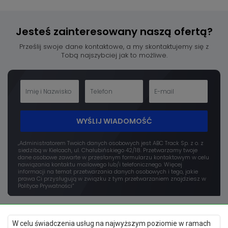
Jesteś zainteresowany
naszą ofertą?
Prześlij swoje dane kontaktowe, a my skontaktujemy się z
Tobą najszybciej jak to możliwe.
WYŚLIJ WIADOMOŚĆ
„Administratorem Twoich danych osobowych jest ABC Track Sp. z o. z
siedzibą w Kielcach, ul. Chałubińskiego 42/18. Przetwarzamy twoje
dane osobowe zawarte w przesłanym formularzu kontaktowym w celu
nawiązania kontaktu mailowego lub/i telefonicznego. Więcej
informacji na temat przetwarzania danych osobowych i tego, jakie
prawa Ci przysługują w związku z tym przetwarzaniem znajdziesz w
Polityce Prywatności”
W celu świadczenia usług na najwyższym poziomie w ramach