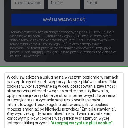
WYŚLIJ WIADOMOŚĆ
„Administratorem Twoich danych osobowych jest ABC Track Sp. z o. z
siedzibą w Kielcach, ul. Chałubińskiego 42/18. Przetwarzamy twoje
dane osobowe zawarte w przesłanym formularzu kontaktowym w celu
nawiązania kontaktu mailowego lub/i telefonicznego. Więcej
informacji na temat przetwarzania danych osobowych i tego, jakie
prawa Ci przysługują w związku z tym przetwarzaniem znajdziesz w
Polityce Prywatności”
W celu świadczenia usług na najwyższym poziomie w ramach
naszej strony internetowej korzystamy z plików cookies. Pliki
cookies wykorzystywane są w celu dostosowania zawartości
stron serwisu internetowego do preferencji użytkownika,
optymalizacji korzystania ze stron internetowych, tworzenia
Polityka prywatności
statystyk oraz utrzymania sesji użytkownika serwisu
Mapa strony
internetowego. Poszczególne ustawienia plików cookies
Deklaracja dostępności
możesz zmieniać po kliknięciu przycisku "Zmień ustawienia".
Zmień ustawienia prywatności
Aby wyrazić zgodę na instalowanie na Twoim urządzeniu
końcowym plików cookies wszystkich wskazanych wyżej
kategorii, kliknij przycisk
"Akceptuj wszystkie pliki cookie"
.