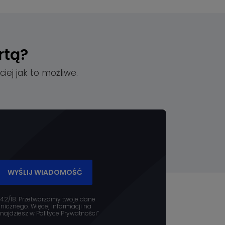
rtą?
iej jak to możliwe.
WYŚLIJ WIADOMOŚĆ
 42/18. Przetwarzamy twoje dane
icznego. Więcej informacji na
ajdziesz w Polityce Prywatności”