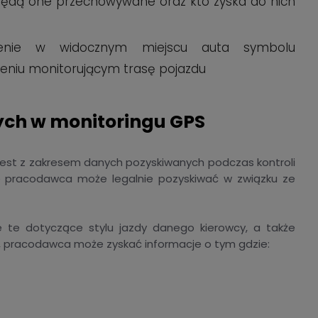
o będą one przechowywane oraz kto zyska do nich
czenie w widocznym miejscu auta symbolu
eniu monitorującym trasę pojazdu
ych w monitoringu GPS
jest z zakresem danych pozyskiwanych podczas kontroli
 pracodawca może legalnie pozyskiwać w związku ze
ie te dotyczące stylu jazdy danego kierowcy, a także
, pracodawca może zyskać informacje o tym gdzie: