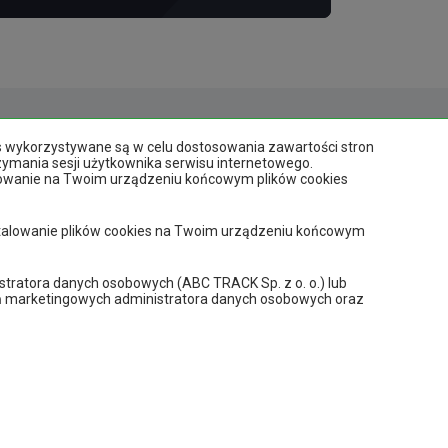
cja dostępności
|
Zmień ustawienia prywatności
es wykorzystywane są w celu dostosowania zawartości stron
rzymania sesji użytkownika serwisu internetowego.
talowanie na Twoim urządzeniu końcowym plików cookies
nstalowanie plików cookies na Twoim urządzeniu końcowym
biuro@abc-track.pl
+48 41 230 22 55
istratora danych osobowych (ABC TRACK Sp. z o. o.) lub
łań marketingowych administratora danych osobowych oraz
Realizacja:
www.dimax.pl