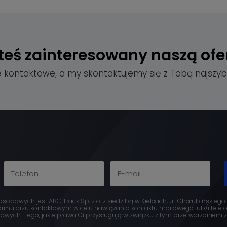
teś zainteresowany
naszą ofe
e kontaktowe, a my skontaktujemy się z Tobą najszybc
obowych jest ABC Track Sp. z o. z siedzibą w Kielcach, ul. Chałubińskiego
mularzu kontaktowym w celu nawiązania kontaktu mailowego lub/i telefon
ych i tego, jakie prawa Ci przysługują w związku z tym przetwarzaniem zn