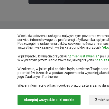
Obserwuj nas
W celu świadczenia usług na najwyższym poziomie w ramach
serwisu internetowego do preferencji użytkownika, optymali
Poszczególne ustawienia plików cookies możesz zmieniać p
wszystkich wskazanych wyżej kategorii, kliknij przycisk
"Akc
W przypadku kliknięcia przycisku
"Zmień ustawienia"
, jeśl
Aplikacja mobilna
w wybranym przez Ciebie zakresie, kliknij przycisk
"Zapisz 
W zakresie, w jakim pliki cookies będą zawierać Twoje dan
podmiotów trzecich w postaci zapewnienia wysokiej jakośc
jego Zaufanych Partnerów.
Więcej informacji o plikach cookies oraz przetwarzaniu d
Copyright 2024
ABC TRACK Sp. z
Akceptuj wszystkie pliki cookie
Zmień u