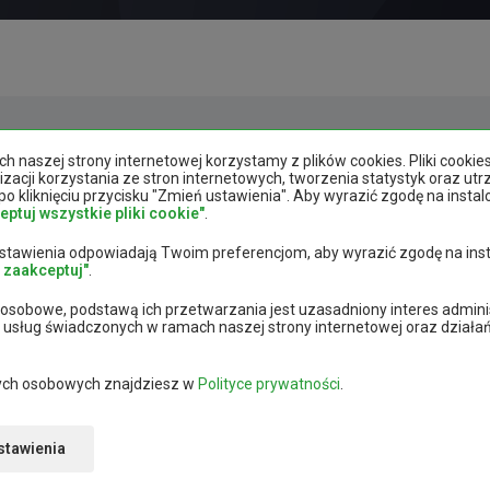
Polityka prywatności
|
Mapa strony
|
Deklara
 naszej strony internetowej korzystamy z plików cookies. Pliki cooki
zacji korzystania ze stron internetowych, tworzenia statystyk oraz ut
o kliknięciu przycisku "Zmień ustawienia". Aby wyrazić zgodę na ins
eptuj wszystkie pliki cookie"
.
i ustawienia odpowiadają Twoim preferencjom, aby wyrazić zgodę na i
ABC TRACK sp. z o.o.
i zaakceptuj"
.
ul. Wincentego Witosa 77
e osobowe, podstawą ich przetwarzania jest uzasadniony interes admin
25-561 Kielce
i usług świadczonych w ramach naszej strony internetowej oraz dzia
anych osobowych znajdziesz w
Polityce prywatności
.
 o. o.
Wszelkie prawa zastrzeżone
stawienia