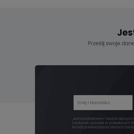
Jes
Prześlij swoje dan
„Administratorem Twoich danych os
osobowe zawarte w przesłanym for
temat przetwarzania danych osobow