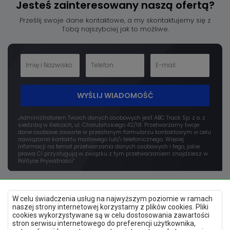
Jesteś zainteresowany
naszą ofertą?
Prześlij swoje dane kontaktowe, a my skontaktujemy się z
Tobą najszybciej jak to możliwe.
WYŚLIJ WIADOMOŚĆ
„Administratorem Twoich danych osobowych jest ABC Track Sp. z o. z
siedzibą w Kielcach, ul. Chałubińskiego 42/18. Przetwarzamy twoje
dane osobowe zawarte w przesłanym formularzu kontaktowym w celu
nawiązania kontaktu mailowego lub/i telefonicznego. Więcej
informacji na temat przetwarzania danych osobowych i tego, jakie
prawa Ci przysługują w związku z tym przetwarzaniem znajdziesz w
Polityce Prywatności”
W celu świadczenia usług na najwyższym poziomie w ramach
naszej strony internetowej korzystamy z plików cookies. Pliki
cookies wykorzystywane są w celu dostosowania zawartości
stron serwisu internetowego do preferencji użytkownika,