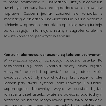
ta może informować o uszkodzeniu skrzyni biegów lub
awarii systemu wtrysku, które są dodatkowo kosztowne w
naprawie. Czasem jednak zaświeci się kontrolka z
informacją o oblodzeniu nawierzchni lub niskim poziomie
ciśnienia w oponach. Kontrolki te spełniają swoją funkcję,
bo ostrzegają i informują o realnym zagrożeniu, ale nie
zawsze konieczna jest wizyta w serwisie.
Kontrolki alarmowe, oznaczone są kolorem czerwonym.
W większości sytuacji oznaczają poważną usterkę. Po
zaświeceniu się takiej kontrolki należy czym prędzej
zatrzymać pojazd i sprawdzić co się stało. Może
wystarczy dolać płyn do chłodnicy lub uzupełnić olej.
Jednak przy awarii systemu hamulcowego lub układu
wspomagania kierownicy, wizyta w serwisie będzie
konieczna. Jeżeli usterka okaże się poważna pod żadnym
pozorem nie należy kontynuować jazdy, tylko zadzwonić
po lawetę, która zawiezie samochód do najbliższego