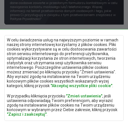
dane osobowe zawarte w przesłanym formularzu kontaktowym w celu
nawiązania kontaktu mailowego lub/i telefonicznego. Więcej
informacji na temat przetwarzania danych osobowych i tego, jakie
prawa Ci przysługują w związku z tym przetwarzaniem znajdziesz w
Polityce Prywatności”
W celu świadczenia usług na najwyższym poziomie w ramach
naszej strony internetowej korzystamy z plików cookies. Pliki
cookies wykorzystywane są w celu dostosowania zawartości
stron serwisu internetowego do preferencji użytkownika,
optymalizacji korzystania ze stron internetowych, tworzenia
Polityka prywatności
statystyk oraz utrzymania sesji użytkownika serwisu
Mapa strony
internetowego. Poszczególne ustawienia plików cookies
Deklaracja dostępności
możesz zmieniać po kliknięciu przycisku "Zmień ustawienia".
Zmień ustawienia prywatności
Aby wyrazić zgodę na instalowanie na Twoim urządzeniu
końcowym plików cookies wszystkich wskazanych wyżej
kategorii, kliknij przycisk
"Akceptuj wszystkie pliki cookie"
.
Aplikacja mobilna
W przypadku kliknięcia przycisku
"Zmień ustawienia"
, jeśli
ustawienia odpowiadają Twoim preferencjom, aby wyrazić
zgodę na instalowanie plików cookies na Twoim urządzeniu
końcowym w wybranym przez Ciebie zakresie, kliknij przycisk
"Zapisz i zaakceptuj"
.
ABC TRACK sp. z o.o.
biuro@abc-track.pl
W zakresie, w jakim pliki cookies będą zawierać Twoje dane
ul. Wincentego Witosa 77
+48 41 230 22 55