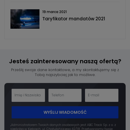
19 marca 2021
Taryfikator mandatów 2021
Jesteś zainteresowany
naszą ofertą?
Prześlij swoje dane kontaktowe, a my skontaktujemy się z
Tobą najszybciej jak to możliwe.
WYŚLIJ WIADOMOŚĆ
„Administratorem Twoich danych osobowych jest ABC Track Sp. z o. z
siedzibą w Kielcach, ul. Chałubińskiego 42/18. Przetwarzamy twoje