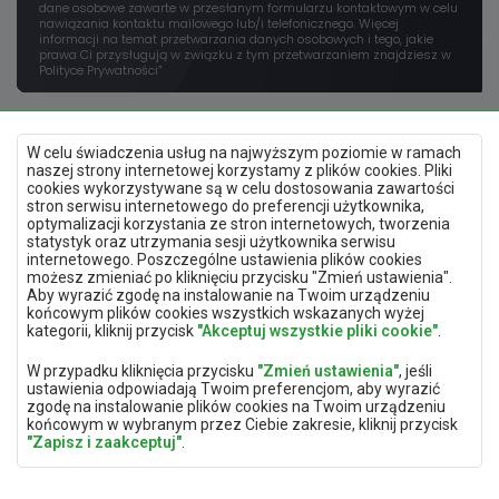
dane osobowe zawarte w przesłanym formularzu kontaktowym w celu
nawiązania kontaktu mailowego lub/i telefonicznego. Więcej
informacji na temat przetwarzania danych osobowych i tego, jakie
prawa Ci przysługują w związku z tym przetwarzaniem znajdziesz w
Polityce Prywatności”
W celu świadczenia usług na najwyższym poziomie w ramach
naszej strony internetowej korzystamy z plików cookies. Pliki
cookies wykorzystywane są w celu dostosowania zawartości
stron serwisu internetowego do preferencji użytkownika,
optymalizacji korzystania ze stron internetowych, tworzenia
Polityka prywatności
statystyk oraz utrzymania sesji użytkownika serwisu
Mapa strony
internetowego. Poszczególne ustawienia plików cookies
Deklaracja dostępności
możesz zmieniać po kliknięciu przycisku "Zmień ustawienia".
Zmień ustawienia prywatności
Aby wyrazić zgodę na instalowanie na Twoim urządzeniu
końcowym plików cookies wszystkich wskazanych wyżej
kategorii, kliknij przycisk
"Akceptuj wszystkie pliki cookie"
.
Aplikacja mobilna
W przypadku kliknięcia przycisku
"Zmień ustawienia"
, jeśli
ustawienia odpowiadają Twoim preferencjom, aby wyrazić
zgodę na instalowanie plików cookies na Twoim urządzeniu
końcowym w wybranym przez Ciebie zakresie, kliknij przycisk
"Zapisz i zaakceptuj"
.
ABC TRACK sp. z o.o.
biuro@abc-track.pl
W zakresie, w jakim pliki cookies będą zawierać Twoje dane
ul. Wincentego Witosa 77
+48 41 230 22 55