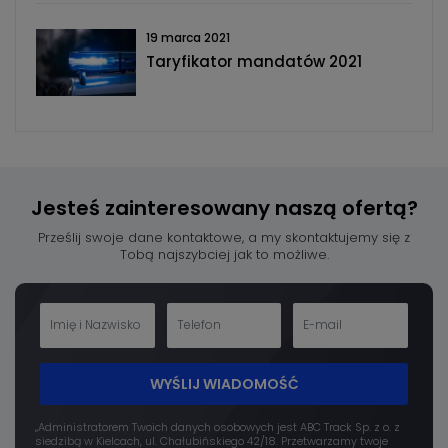
19 marca 2021
Taryfikator mandatów 2021
Jesteś zainteresowany
naszą ofertą?
Prześlij swoje dane kontaktowe, a my skontaktujemy się z
Tobą najszybciej jak to możliwe.
WYŚLIJ WIADOMOŚĆ
„Administratorem Twoich danych osobowych jest ABC Track Sp. z o. z
siedzibą w Kielcach, ul. Chałubińskiego 42/18. Przetwarzamy twoje