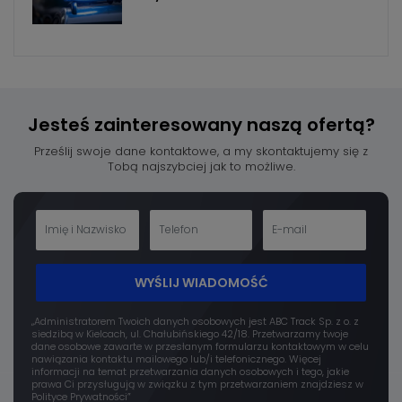
Jesteś zainteresowany
naszą ofertą?
Prześlij swoje dane kontaktowe, a my skontaktujemy się z
Tobą najszybciej jak to możliwe.
WYŚLIJ WIADOMOŚĆ
„Administratorem Twoich danych osobowych jest ABC Track Sp. z o. z
siedzibą w Kielcach, ul. Chałubińskiego 42/18. Przetwarzamy twoje
dane osobowe zawarte w przesłanym formularzu kontaktowym w celu
nawiązania kontaktu mailowego lub/i telefonicznego. Więcej
informacji na temat przetwarzania danych osobowych i tego, jakie
prawa Ci przysługują w związku z tym przetwarzaniem znajdziesz w
Polityce Prywatności”