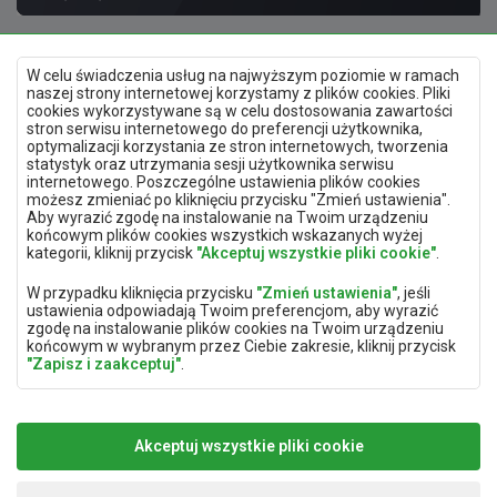
W celu świadczenia usług na najwyższym poziomie w ramach
naszej strony internetowej korzystamy z plików cookies. Pliki
cookies wykorzystywane są w celu dostosowania zawartości
stron serwisu internetowego do preferencji użytkownika,
optymalizacji korzystania ze stron internetowych, tworzenia
Polityka prywatności
statystyk oraz utrzymania sesji użytkownika serwisu
Mapa strony
internetowego. Poszczególne ustawienia plików cookies
Deklaracja dostępności
możesz zmieniać po kliknięciu przycisku "Zmień ustawienia".
Zmień ustawienia prywatności
Aby wyrazić zgodę na instalowanie na Twoim urządzeniu
końcowym plików cookies wszystkich wskazanych wyżej
kategorii, kliknij przycisk
"Akceptuj wszystkie pliki cookie"
.
Aplikacja mobilna
W przypadku kliknięcia przycisku
"Zmień ustawienia"
, jeśli
ustawienia odpowiadają Twoim preferencjom, aby wyrazić
zgodę na instalowanie plików cookies na Twoim urządzeniu
końcowym w wybranym przez Ciebie zakresie, kliknij przycisk
"Zapisz i zaakceptuj"
.
ABC TRACK sp. z o.o.
biuro@abc-track.pl
W zakresie, w jakim pliki cookies będą zawierać Twoje dane
ul. Wincentego Witosa 77
+48 41 230 22 55
osobowe, podstawą ich przetwarzania jest uzasadniony
25-561 Kielce
interes administratora danych osobowych (ABC TRACK Sp. z o.
Akceptuj wszystkie pliki cookie
o.) lub podmiotów trzecich w postaci zapewnienia wysokiej
jakości usług świadczonych w ramach naszej strony
internetowej oraz działań marketingowych administratora