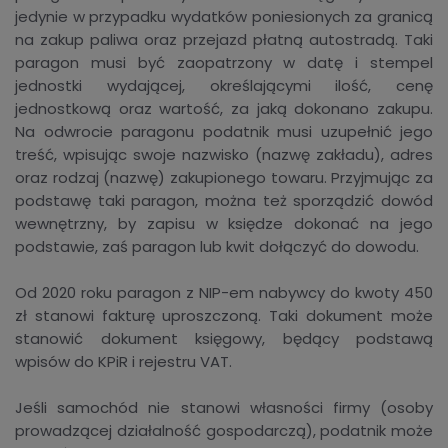
jedynie w przypadku wydatków poniesionych za granicą
na zakup paliwa oraz przejazd płatną autostradą. Taki
paragon musi być zaopatrzony w datę i stempel
jednostki wydającej, określającymi ilość, cenę
jednostkową oraz wartość, za jaką dokonano zakupu.
Na odwrocie paragonu podatnik musi uzupełnić jego
treść, wpisując swoje nazwisko (nazwę zakładu), adres
oraz rodzaj (nazwę) zakupionego towaru. Przyjmując za
podstawę taki paragon, można też sporządzić dowód
wewnętrzny, by zapisu w księdze dokonać na jego
podstawie, zaś paragon lub kwit dołączyć do dowodu.
Od 2020 roku paragon z NIP-em nabywcy do kwoty 450
zł stanowi fakturę uproszczoną. Taki dokument może
stanowić dokument księgowy, będący podstawą
wpisów do KPiR i rejestru VAT.
Jeśli samochód nie stanowi własności firmy (osoby
prowadzącej działalność gospodarczą), podatnik może