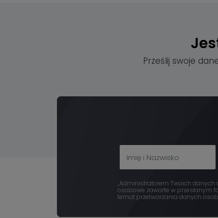
Jes
Prześlij swoje dan
„Administratorem Twoich danych os
osobowe zawarte w przesłanym for
temat przetwarzania danych osobow