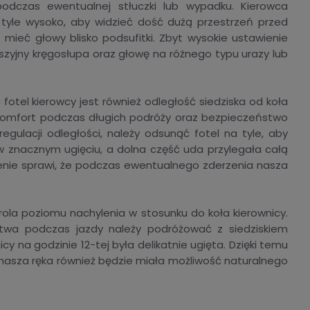
odczas ewentualnej stłuczki lub wypadku. Kierowca
 tyle wysoko, aby widzieć dość dużą przestrzeń przed
ieć głowy blisko podsufitki. Zbyt wysokie ustawienie
yjny kręgosłupa oraz głowę na różnego typu urazy lub
fotel kierowcy jest również odległość siedziska od koła
komfort podczas długich podróży oraz bezpieczeństwo
gulacji odległości, należy odsunąć fotel na tyle, aby
 znacznym ugięciu, a dolna część uda przylegała całą
enie sprawi, że podczas ewentualnego zderzenia nasza
ola poziomu nachylenia w stosunku do koła kierownicy.
wa podczas jazdy należy podróżować z siedziskiem
y na godzinie 12-tej była delikatnie ugięta. Dzięki temu
nasza ręka również będzie miała możliwość naturalnego