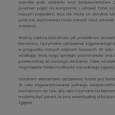
szerokie pole widzenia oraz bezpieczeństwo p
powinien pójść na kompromis i ustawić fotel na
naszym pojazdem, lecz nie może on dotykać lub m
podczas dachowania może narazić nasz odcinek sz
zranienia.
Ważną częścią instruktażu jak prawidłowo ustawić 
kierownicy. Optymalne ustawienie zagwarantuje 
w przypadku różnych zdarzeń losowych. W celu re
wciskając lewą nogą sprzęgło pozostawała ona w
powierzchnią do naszego siedzenia. Takie ustawi
noga będzie miała możliwość naturalnego zgięcia.
Ostatnim elementem ustawienia fotela jest kontr
W celu zagwarantowania pełnego bezpieczeńst
nachylonym na tyle, aby ręka trzymana na kierownic
możemy być pewni, że przy ewentualnej stłuczce 
zgięcia.