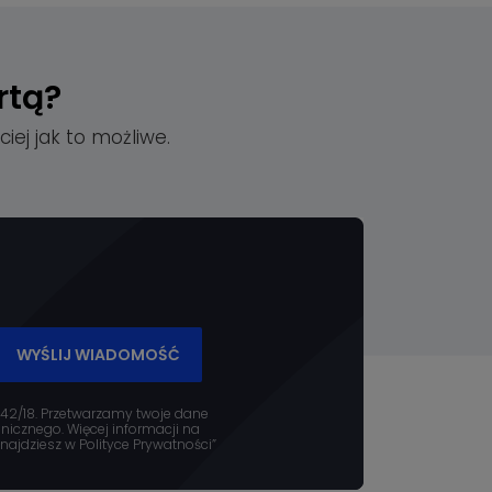
rtą?
iej jak to możliwe.
WYŚLIJ WIADOMOŚĆ
 42/18. Przetwarzamy twoje dane
icznego. Więcej informacji na
ajdziesz w Polityce Prywatności”