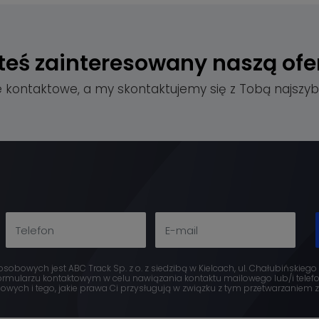
teś zainteresowany
naszą ofe
e kontaktowe, a my skontaktujemy się z Tobą najszybc
obowych jest ABC Track Sp. z o. z siedzibą w Kielcach, ul. Chałubińskiego
mularzu kontaktowym w celu nawiązania kontaktu mailowego lub/i telefon
ych i tego, jakie prawa Ci przysługują w związku z tym przetwarzaniem zn