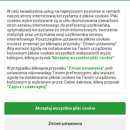
W celu świadczenia usług na najwyższym poziomie w ramach
naszej strony internetowej korzystamy z plików cookies. Pliki
cookies wykorzystywane są w celu dostosowania zawartości
stron serwisu internetowego do preferencji użytkownika,
optymalizacji korzystania ze stron internetowych, tworzenia
Polityka prywatności
statystyk oraz utrzymania sesji użytkownika serwisu
Mapa strony
internetowego. Poszczególne ustawienia plików cookies
Deklaracja dostępności
możesz zmieniać po kliknięciu przycisku "Zmień ustawienia".
Zmień ustawienia prywatności
Aby wyrazić zgodę na instalowanie na Twoim urządzeniu
końcowym plików cookies wszystkich wskazanych wyżej
kategorii, kliknij przycisk
"Akceptuj wszystkie pliki cookie"
.
Aplikacja mobilna
W przypadku kliknięcia przycisku
"Zmień ustawienia"
, jeśli
ustawienia odpowiadają Twoim preferencjom, aby wyrazić
zgodę na instalowanie plików cookies na Twoim urządzeniu
końcowym w wybranym przez Ciebie zakresie, kliknij przycisk
"Zapisz i zaakceptuj"
.
ABC TRACK sp. z o.o.
biuro@abc-track.pl
W zakresie, w jakim pliki cookies będą zawierać Twoje dane
ul. Wincentego Witosa 77
+48 41 230 22 55
osobowe, podstawą ich przetwarzania jest uzasadniony
25-561 Kielce
interes administratora danych osobowych (ABC TRACK Sp. z o.
Akceptuj wszystkie pliki cookie
o.) lub podmiotów trzecich w postaci zapewnienia wysokiej
jakości usług świadczonych w ramach naszej strony
internetowej oraz działań marketingowych administratora
Zmień ustawienia
Copyright 2024
ABC TRACK Sp. z o. o.
Realizacja:
www.dimax.pl
danych osobowych oraz jego Zaufanych Partnerów.