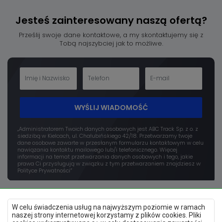
Jesteś zainteresowany
naszą ofertą?
Prześlij swoje dane kontaktowe, a my skontaktujemy się z
Tobą najszybciej jak to możliwe.
WYŚLIJ WIADOMOŚĆ
„Administratorem Twoich danych osobowych jest ABC Track Sp. z o. z
siedzibą w Kielcach, ul. Chałubińskiego 42/18. Przetwarzamy twoje
dane osobowe zawarte w przesłanym formularzu kontaktowym w celu
nawiązania kontaktu mailowego lub/i telefonicznego. Więcej
informacji na temat przetwarzania danych osobowych i tego, jakie
prawa Ci przysługują w związku z tym przetwarzaniem znajdziesz w
Polityce Prywatności”
W celu świadczenia usług na najwyższym poziomie w ramach
naszej strony internetowej korzystamy z plików cookies. Pliki