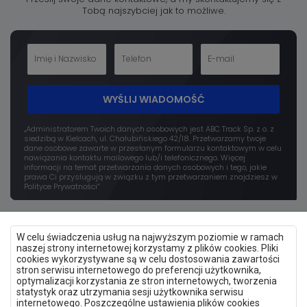
Tobą najszybciej jak to możliwe.
WYŚLIJ WIADOMOŚĆ
„Administratorem Twoich danych osobowych jest ABC Track Sp. z o. z
siedzibą w Kielcach, ul. Chałubińskiego 42/18. Przetwarzamy twoje
dane osobowe zawarte w przesłanym formularzu kontaktowym w celu
nawiązania kontaktu mailowego lub/i telefonicznego. Więcej
informacji na temat przetwarzania danych osobowych i tego, jakie
prawa Ci przysługują w związku z tym przetwarzaniem znajdziesz w
Polityce Prywatności”
W celu świadczenia usług na najwyższym poziomie w ramach
naszej strony internetowej korzystamy z plików cookies. Pliki
cookies wykorzystywane są w celu dostosowania zawartości
stron serwisu internetowego do preferencji użytkownika,
optymalizacji korzystania ze stron internetowych, tworzenia
Polityka prywatności
statystyk oraz utrzymania sesji użytkownika serwisu
Mapa strony
internetowego. Poszczególne ustawienia plików cookies